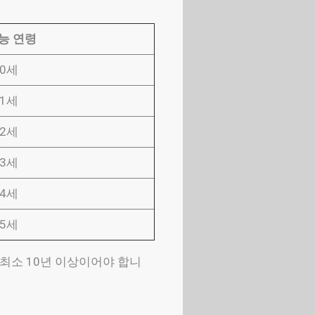
능 연령
60세
61세
62세
63세
64세
65세
 최소 10년 이상이어야 합니