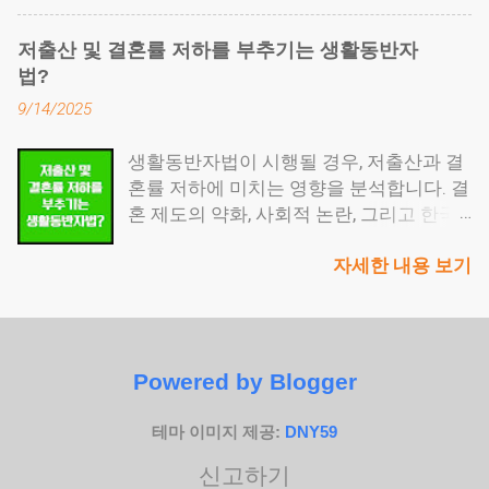
에서 누군가는 선택을 강요받습니다. 그럴
입니다. 가장 큰 차이점은 '신규 고용'이냐,
취득세는 지방세에 해당하며, 명의 이전 등
때, 가족돌봄휴가는 단절 대신 유연함을 제
'정년 이후 재고용'이냐 입니다. 고령자 고
기를 하기 전 반드시 처리해야 합니다. ● 마
저출산 및 결혼률 저하를 부추기는 생활동반자
시합니다. 목차 가족돌봄휴가란 어떤 제도
용지원금은 60세 이상 근로자를 새로 정규
지막 단계는 등기 절차입니다. 법무사에게
법?
인가요? 무급과 유급의 차이, 언제 돈을 받
직으로 채용했을 때 인건비 일부를 월 단위
의뢰해 소유권 이전 등기를 신청하면, 등기
9/14/2025
을 수 있나요? 가족돌봄휴가, 방학 중에도
로 지원합니다. 반면, 계속고용장려금은 정
부등본에 새로운 명의자가 등록되면서 증
사용할 수 있을까요? 신청 시 필요한 증빙
년을 맞은 기존 직원을 계약직 등으로 다시
여가 공식적으로 마무리됩니다. 증여세와
생활동반자법이 시행될 경우, 저출산과 결
서류는 어떻게 준비하나요? 공무원 가족돌
고용하는 구조에서 연 2회 정액으로 지원
취득세, 헷갈리나요? 증여세는 부동산을
혼률 저하에 미치는 영향을 분석합니다. 결
봄휴가만의 특징이 있나요? 회사에서 거부
금이 지급됩니다. 또 하나의 차이점은 기업
받는 사람이 직접 내는 세금입니다. 국세청
혼 제도의 약화, 사회적 논란, 그리고 한국
하면 어떻게 되나요? 가족돌봄휴가란 어떤
내부 제도 정비 유무입니다. 계속고용장려
에 신고해야 하고, 증여받은 날로부터 3개
사회의 가족 가치 변화까지 심층적으로 다
제도인가요? 가족돌봄휴가는 「남녀고용
금은 '계속고용제도'를 사내 취업규칙 또는
월 안에 처리 해야 합니다. 신고도 중요하
자세한 내용 보기
뤄봅니다. 목차 생활동반자법의 개념 결혼
평등과 일·가정 양립 지원에 관한 법률」
단체협약에 명문화해야 지원이 가능합니
지만, 기한을 넘기면 가산세가 붙기 때문에
제도와의 충돌 저출산과의 연관성 사회적
제22조의2에 따라 근로자가 가족의 질병,
다. 2025 고령자 고용지원금이 궁금하신
반드시 날짜를 기억해두는 것이 좋습니다.
파장 앞으로의 과제 생활동반자법의 개념
사고, 노령, 양육 등의 사유로 연간 최대 10
가요? 확인해 보세요 2025년 계속고용장
취득세 는 또 다른 세금입니다. 이는 부동
생활동반자법은 두 사람이 혼인 관계가 아
일(한부모는 15일)까지 사용할 수 있는 법
려금 신청 요건 2025년 기준, 계속고용장
산을 실제로 내 명의로 옮길 때 내는 지방
니더라도 법적 보호를 받으며 함께 살아갈
정 무급휴가입니다. 돌봄 대상에는 조부모,
려금은 다음 조건을 충족해야 합니다: 우선
세 입니다. 등기소에 소유...
Powered by Blogger
수 있도록 하는 제도입니다. 기존의 사실혼
부모, 배우자, 배우자의 부모, 자녀, 손자녀
지원대상기업 또는 중견기업 정년(60세 이
과 달리 제도적으로 명문화된 방식이라는
까지 포함됩니다. 1일 단위로 사용할 수 있
상)을 명시한 후 계속고용제도를 도입한
테마 이미지 제공:
DNY59
점에서, 재산분할·상속·복지 혜택까지도 폭
으며, 노사합의 시 시간 단위로도 나누어
경우 만 60세 이상 근로자가 전체 인력의
신고하기
넓게 적용될 수 있습니다. 문제는 이러한
사용할 수 있습니다. 특정 사유가 인정되면
30%를 넘지 않을 것 계속고용일이 속한 분