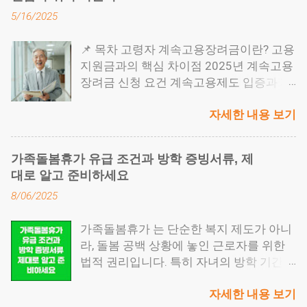
대상이 될 수 있습니다. 특히 자녀에게 아
5/16/2025
파트를 증여하거나 배우자 간 명의를 변경
할 때는 세부 절차와 세금 구조를 정확히
📌 목차 고령자 계속고용장려금이란? 고용
이해하고 있어야 합니다. 목차 부동산 증여
지원금과의 핵심 차이점 2025년 계속고용
절차는 이렇게 진행됩니다 증여세와 취득
장려금 신청 요건 계속고용제도 입증과 재
세, 절대 헷갈리면 안 됩니다 명의 이전 절
고용 계약 조건 정리 고령자 친화 경영으로
차에서 흔히 저지르는 실수들 법무사 수수
자세한 내용 보기
가는 길 고령자 계속고용장려금이란? ' 고
료와 전문가 비용은 얼마일까 증여 전에 반
령자 계속고용장려금 '은 말 그대로 정년퇴
드시 점검해야 할 체크리스트 부동산 증여
직(보통 만 60세)을 마친 근로자를 계속 고
절차는 이렇게 진행됩니다 첫 단계는 증여
가족돌봄휴가 유급 조건과 방학 증빙서류, 제
용 한 사업주에게 지급되는 장려금입니다.
계약서 작성 입니다. ● 증여를 시작할 때는
대로 알고 준비하세요
고령자를 신규로 뽑는 것이 아니라, 이미
먼저 증여계약서를 작성해야 합니다. 꼭 공
8/06/2025
일하던 직원을 정년 후에도 재고용하는 구
증을 받을 필요는 없지만, 문서로 남겨야
조 를 말하죠. 정년을 연장하는 방식이 아
나중에 법적으로 효력이 있습니다. 이 계약
가족돌봄휴가 는 단순한 복지 제도가 아니
니라, 회사가 자율적으로 재고용하는 ' 계
서는 세무서나 등기소에 제출할 수 있는 중
라, 돌봄 공백 상황에 놓인 근로자를 위한
속고용제도' 가 도입되어야 한다는 점이 핵
요한 증빙자료가 됩니다. ● 그다음은 세금
법적 권리입니다. 특히 자녀의 방학 기간이
심입니다. 고용지원금과의 핵심 차이점 많
신고 단계입니다. 부동산을 받는 사람이 국
나 부모님의 진료 동행, 갑작스러운 사고처
은 기업이 헷갈려 하는 부분이 바로 '고령
세청 홈택스에서 증여세를 자진 신고해야
자세한 내용 보기
럼 예고 없는 상황에서는 ‘일’과 ‘가정’ 사이
자 고용지원금'과 '계속고용장려금'의 차이
하고, 별도로 취득세도 납부해야 합니다.