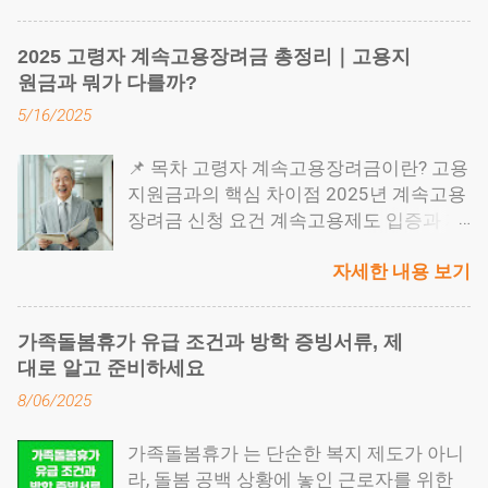
중요한 포인트들이 존재합니다. 증여는 가
족 간 재산을 미리 이전하는 대표적인 절세
2025 고령자 계속고용장려금 총정리｜고용지
수단이지만, 실수 하나로 과세당국의 추징
원금과 뭐가 다를까?
대상이 될 수 있습니다. 특히 자녀에게 아
5/16/2025
파트를 증여하거나 배우자 간 명의를 변경
할 때는 세부 절차와 세금 구조를 정확히
📌 목차 고령자 계속고용장려금이란? 고용
이해하고 있어야 합니다. 목차 부동산 증여
지원금과의 핵심 차이점 2025년 계속고용
절차는 이렇게 진행됩니다 증여세와 취득
장려금 신청 요건 계속고용제도 입증과 재
세, 절대 헷갈리면 안 됩니다 명의 이전 절
고용 계약 조건 정리 고령자 친화 경영으로
차에서 흔히 저지르는 실수들 법무사 수수
자세한 내용 보기
가는 길 고령자 계속고용장려금이란? ' 고
료와 전문가 비용은 얼마일까 증여 전에 반
령자 계속고용장려금 '은 말 그대로 정년퇴
드시 점검해야 할 체크리스트 부동산 증여
직(보통 만 60세)을 마친 근로자를 계속 고
절차는 이렇게 진행됩니다 첫 단계는 증여
가족돌봄휴가 유급 조건과 방학 증빙서류, 제
용 한 사업주에게 지급되는 장려금입니다.
계약서 작성 입니다. ● 증여를 시작할 때는
대로 알고 준비하세요
고령자를 신규로 뽑는 것이 아니라, 이미
먼저 증여계약서를 작성해야 합니다. 꼭 공
8/06/2025
일하던 직원을 정년 후에도 재고용하는 구
증을 받을 필요는 없지만, 문서로 남겨야
조 를 말하죠. 정년을 연장하는 방식이 아
나중에 법적으로 효력이 있습니다. 이 계약
가족돌봄휴가 는 단순한 복지 제도가 아니
니라, 회사가 자율적으로 재고용하는 ' 계
서는 세무서나 등기소에 제출할 수 있는 중
라, 돌봄 공백 상황에 놓인 근로자를 위한
속고용제도' 가 도입되어야 한다는 점이 핵
요한 증빙자료가 됩니다. ● 그다음은 세금