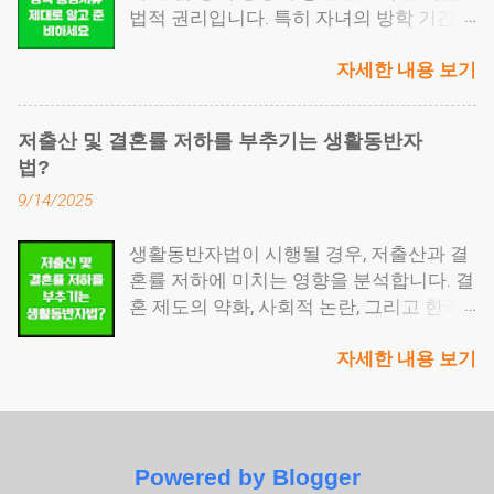
법적 권리입니다. 특히 자녀의 방학 기간이
심입니다. 고용지원금과의 핵심 차이점 많
신고 단계입니다. 부동산을 받는 사람이 국
나 부모님의 진료 동행, 갑작스러운 사고처
은 기업이 헷갈려 하는 부분이 바로 '고령
세청 홈택스에서 증여세를 자진 신고해야
자세한 내용 보기
럼 예고 없는 상황에서는 ‘일’과 ‘가정’ 사이
자 고용지원금'과 '계속고용장려금'의 차이
하고, 별도로 취득세도 납부해야 합니다.
에서 누군가는 선택을 강요받습니다. 그럴
입니다. 가장 큰 차이점은 '신규 고용'이냐,
취득세는 지방세에 해당하며, 명의 이전 등
때, 가족돌봄휴가는 단절 대신 유연함을 제
'정년 이후 재고용'이냐 입니다. 고령자 고
기를 하기 전 반드시 처리해야 합니다. ● 마
저출산 및 결혼률 저하를 부추기는 생활동반자
시합니다. 목차 가족돌봄휴가란 어떤 제도
용지원금은 60세 이상 근로자를 새로 정규
지막 단계는 등기 절차입니다. 법무사에게
법?
인가요? 무급과 유급의 차이, 언제 돈을 받
직으로 채용했을 때 인건비 일부를 월 단위
의뢰해 소유권 이전 등기를 신청하면, 등기
9/14/2025
을 수 있나요? 가족돌봄휴가, 방학 중에도
로 지원합니다. 반면, 계속고용장려금은 정
부등본에 새로운 명의자가 등록되면서 증
사용할 수 있을까요? 신청 시 필요한 증빙
년을 맞은 기존 직원을 계약직 등으로 다시
여가 공식적으로 마무리됩니다. 증여세와
생활동반자법이 시행될 경우, 저출산과 결
서류는 어떻게 준비하나요? 공무원 가족돌
고용하는 구조에서 연 2회 정액으로 지원
취득세, 헷갈리나요? 증여세는 부동산을
혼률 저하에 미치는 영향을 분석합니다. 결
봄휴가만의 특징이 있나요? 회사에서 거부
금이 지급됩니다. 또 하나의 차이점은 기업
받는 사람이 직접 내는 세금입니다. 국세청
혼 제도의 약화, 사회적 논란, 그리고 한국
하면 어떻게 되나요? 가족돌봄휴가란 어떤
내부 제도 정비 유무입니다. 계속고용장려
에 신고해야 하고, 증여받은 날로부터 3개
사회의 가족 가치 변화까지 심층적으로 다
제도인가요? 가족돌봄휴가는 「남녀고용
금은 '계속고용제도'를 사내 취업규칙 또는
월 안에 처리 해야 합니다. 신고도 중요하
자세한 내용 보기
뤄봅니다. 목차 생활동반자법의 개념 결혼
평등과 일·가정 양립 지원에 관한 법률」
단체협약에 명문화해야 지원이 가능합니
지만, 기한을 넘기면 가산세가 붙기 때문에
제도와의 충돌 저출산과의 연관성 사회적
제22조의2에 따라 근로자가 가족의 질병,
다. 2025 고령자 고용지원금이 궁금하신
반드시 날짜를 기억해두는 것이 좋습니다.
파장 앞으로의 과제 생활동반자법의 개념
사고, 노령, 양육 등의 사유로 연간 최대 10
가요? 확인해 보세요 2025년 계속고용장
취득세 는 또 다른 세금입니다. 이는 부동
생활동반자법은 두 사람이 혼인 관계가 아
일(한부모는 15일)까지 사용할 수 있는 법
려금 신청 요건 2025년 기준, 계속고용장
산을 실제로 내 명의로 옮길 때 내는 지방
니더라도 법적 보호를 받으며 함께 살아갈
정 무급휴가입니다. 돌봄 대상에는 조부모,
려금은 다음 조건을 충족해야 합니다: 우선
세 입니다. 등기소에 소유...
Powered by Blogger
수 있도록 하는 제도입니다. 기존의 사실혼